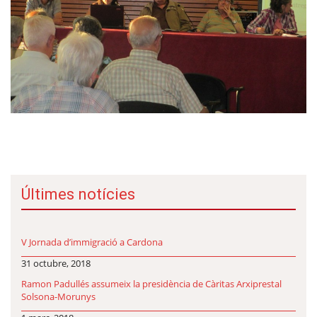
Últimes notícies
V Jornada d’immigració a Cardona
31 octubre, 2018
Ramon Padullés assumeix la presidència de Càritas Arxiprestal
Solsona-Morunys