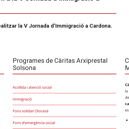
ealitzar la V Jornada d’Immigració a Cardona.
Programes de Càritas Arxiprestal
C
Solsona
M
Cà
Acollida i atenció social
la
d
Immigració
ca
es
Fons solidari Diocesà
Fons d’emergència social