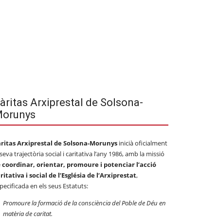
àritas Arxiprestal de Solsona-
orunys
ritas Arxiprestal de Solsona-Morunys
inicià oficialment
 seva trajectòria social i caritativa l’any 1986, amb la missió
e
coordinar, orientar, promoure i potenciar l’acció
ritativa i social de l’Església de l’Arxiprestat
,
pecificada en els seus Estatuts:
Promoure la formació de la consciència del Poble de Déu en
matèria de caritat.