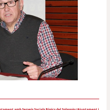
untament amb Serveis Socials Bàsics del Solsonès (Ajuntament i