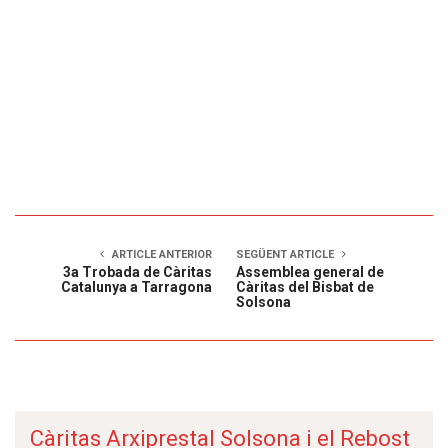
ARTICLE ANTERIOR
SEGÜENT ARTICLE
3a Trobada de Càritas
Assemblea general de
Catalunya a Tarragona
Càritas del Bisbat de
Solsona
Càritas Arxiprestal Solsona i el Rebost